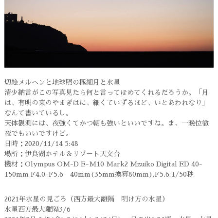
切絵メルヘンと地球照の極細月と水星
清少納言がこの写真見たら何と言ってほめてくれるだろうか。「月
は、有明の東のやまぎはに、細くていずるほど、いとあわれなり」
なんて書いているし。
天体観測には、夜強くてかつ朝も強いといいですね。ま、一晩位徹
夜でもいいですけど。
日時：2020/11/14 5:48
場所：伊良湖ホテル＆リゾート天文台
機材：Olympus OM-D E-M10 Mark2 Mzuiko Digital ED 40-
150mm F4.0-F5.6 40mm(35mm換算80mm),F5.6,1/50秒
2021年水星の見ごろ（西方最大離隔 明け方の水星）
水星西方最大離隔3/6