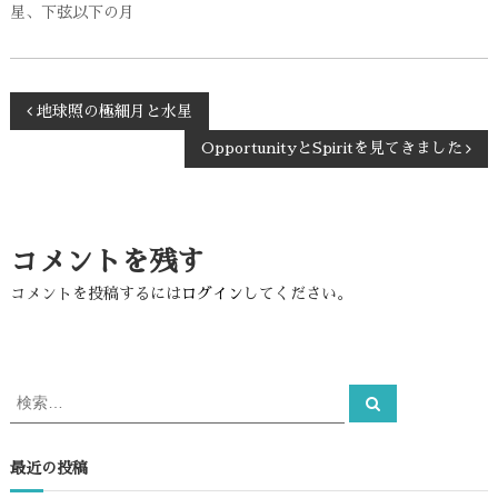
星、下弦以下の月
投
地球照の極細月と水星
OpportunityとSpiritを見てきました
稿
ナ
コメントを残す
ビ
コメントを投稿するには
ログイン
してください。
ゲ
ー
検
検
シ
索
索
対
ョ
象
最近の投稿
: