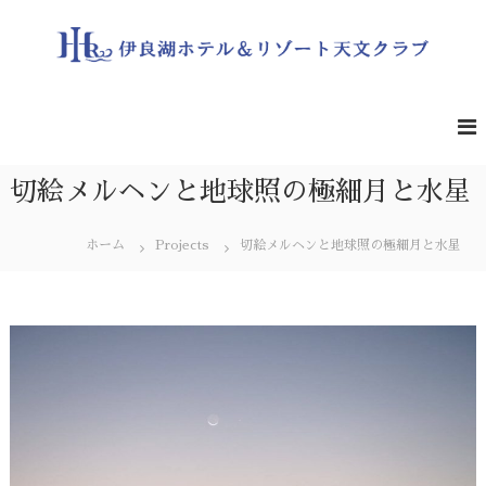
コ
ン
テ
ン
伊
遮
る
ツ
良
も
へ
湖
の
ス
ホ
の
キ
な
テ
切絵メルヘンと地球照の極細月と水星
ッ
い
ル
プ
夜
＆
空
ホーム
Projects
切絵メルヘンと地球照の極細月と水星
の
リ
星
ゾ
を
ー
一
緒
ト
に
天
ど
文
う
ぞ
ク
ラ
ブ