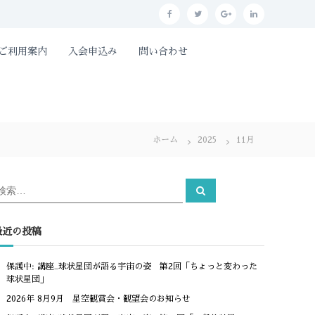
f
t
g
l
a
w
o
i
とご利用案内
入会申込み
問い合わせ
c
i
o
n
e
t
g
k
b
t
l
e
o
e
e
d
ホーム
o
2025
r
p
11月
i
k
l
n
u
検
検
索
索
s
対
象
最近の投稿
保護中: 講座_球状星団が語る宇宙の姿 第2回「ちょっと変わった
球状星団」
2026年 8月9月 星空観賞会・観望会のお知らせ