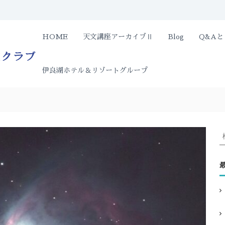
伊
HOME
天文講座アーカイブⅡ
Blog
Q&A
遮
る
良
も
湖
の
伊良湖ホテル＆リゾートグループ
ホ
の
テ
な
ル
い
＆
夜
リ
空
の
ゾ
星
ー
を
ト
一
天
:
緒
文
に
ク
ど
ラ
う
ぞ
ブ