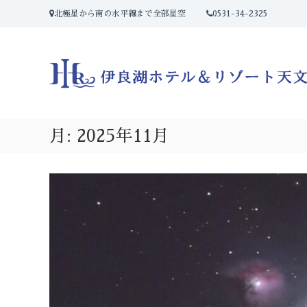
コ
北極星から南の水平線まで全部星空
0531-34-2325
ン
テ
ン
ツ
へ
ス
キ
ッ
月:
2025年11月
プ