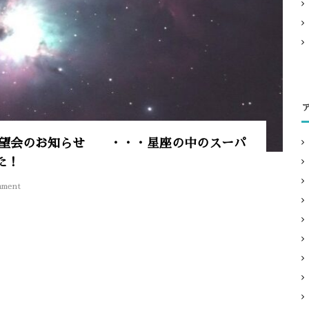
会・観望会のお知らせ ・・・星座の中のスーパ
た！
o
mment
n
2
0
2
5
年
1
2
月