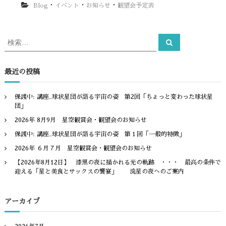
・
・
・
Blog
イベント
お知らせ
観望会予定表
検
検
索
索
対
象
最近の投稿
:
保護中: 講座_球状星団が語る宇宙の姿 第2回「ちょっと変わった球状星
団」
2026年 8月9月 星空観賞会・観望会のお知らせ
保護中: 講座_球状星団が語る宇宙の姿 第１回「一般的特徴」
2026年 ６月７月 星空観賞会・観望会のお知らせ
【2026年8月12日】 漆黒の夜に描かれる光の軌跡 ・・・ 最高の条件で
迎える「星と美食とサックスの饗宴」 流星の夜へのご案内
アーカイブ