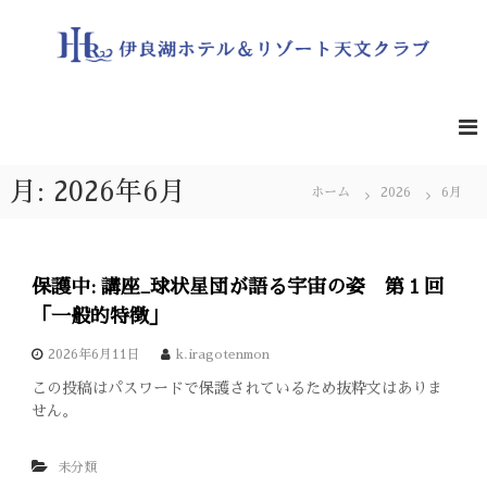
コ
ン
テ
ン
伊
遮
る
ツ
良
も
へ
湖
の
ス
ホ
の
キ
な
テ
月:
2026年6月
ッ
ホーム
2026
6月
い
ル
プ
夜
＆
空
の
リ
星
保護中: 講座_球状星団が語る宇宙の姿 第１回
ゾ
を
ー
一
「一般的特徴」
緒
ト
に
2026年6月11日
k.iragotenmon
天
ど
この投稿はパスワードで保護されているため抜粋文はありま
文
う
せん。
ぞ
ク
ラ
未分類
ブ