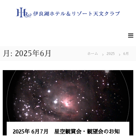
コ
ン
テ
ン
伊
遮
る
ツ
良
も
へ
湖
の
ス
ホ
の
キ
な
テ
月:
2025年6月
ッ
ホーム
2025
6月
い
ル
プ
夜
＆
空
の
リ
星
ゾ
を
ー
一
緒
ト
に
天
ど
文
う
ぞ
ク
ラ
ブ
2025年 6月7月 星空観賞会・観望会のお知