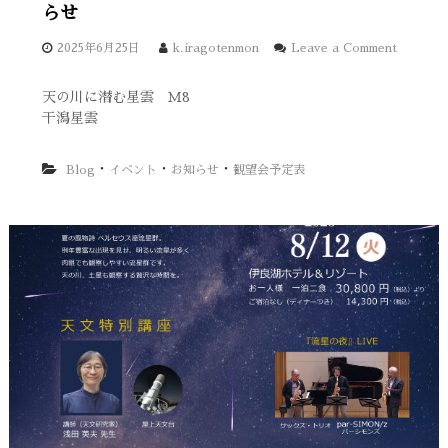
らせ
2025年6月25日
k.iragotenmon
Leave a Comment
o
n
天の川に潜む星雲 Ｍ8
2
干潟星雲
0
2
5
・
・
・
Blog
イベント
お知らせ
観望会予定表
年
6
月
7
月
星
空
観
賞
会
・
観
望
会
の