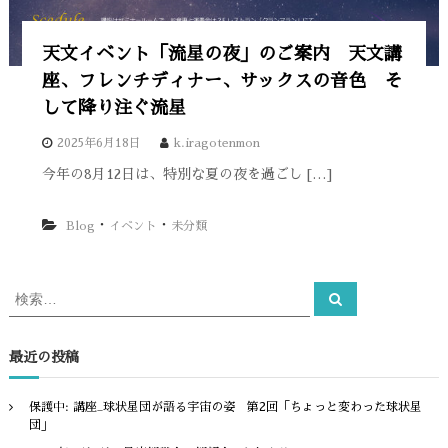
お
知
ら
天文イベント「流星の夜」のご案内 天文講
せ
座、フレンチディナー、サックスの音色 そ
して降り注ぐ流星
2025年6月18日
k.iragotenmon
今年の8月12日は、特別な夏の夜を過ごし […]
・
・
Blog
イベント
未分類
検
検
索
索
対
象
最近の投稿
:
保護中: 講座_球状星団が語る宇宙の姿 第2回「ちょっと変わった球状星
団」