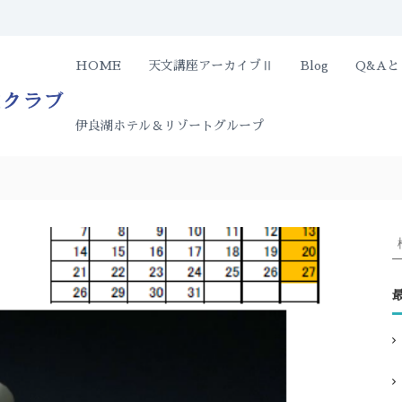
伊
HOME
天文講座アーカイブⅡ
Blog
Q&A
遮
る
良
も
湖
の
伊良湖ホテル＆リゾートグループ
ホ
の
テ
な
ル
い
＆
夜
リ
空
の
ゾ
星
ー
を
ト
一
天
:
緒
文
に
ク
ど
ラ
う
ぞ
ブ