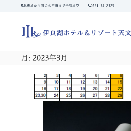
コ
北極星から南の水平線まで全部星空
0531-34-2325
ン
テ
ン
ツ
へ
ス
キ
ッ
月:
2023年3月
プ