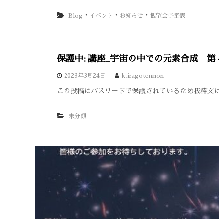
・
・
・
Blog
イベント
お知らせ
観望会予定表
保護中: 講座_宇宙の中での元素合成 第
2023年3月24日
k.iragotenmon
この投稿はパスワードで保護されているため抜粋文
未分類