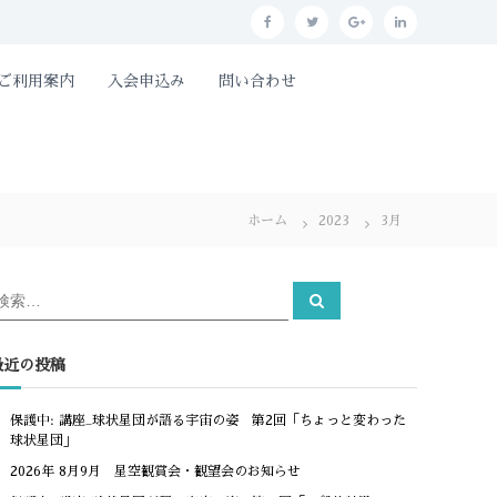
f
t
g
l
a
w
o
i
とご利用案内
入会申込み
問い合わせ
c
i
o
n
e
t
g
k
b
t
l
e
o
e
e
d
ホーム
o
r
2023
p
3月
i
k
l
n
u
検
検
索
索
s
対
象
最近の投稿
保護中: 講座_球状星団が語る宇宙の姿 第2回「ちょっと変わった
球状星団」
2026年 8月9月 星空観賞会・観望会のお知らせ