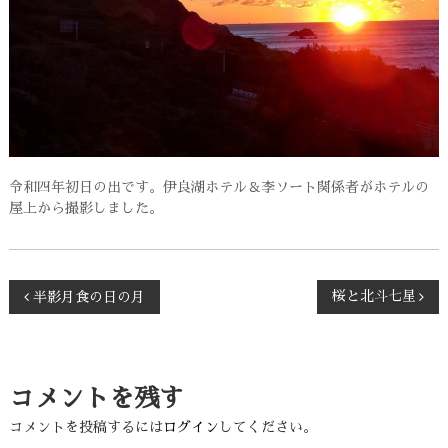
令和四年初日の出です。伊良湖ホテル＆李ソート関係者がホテルの
屋上から撮影しました。
投
桜と北斗七星
半影月食の日の月
稿
ナ
コメントを残す
コメントを投稿するには
ログイン
してください。
ビ