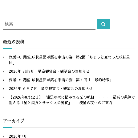
ゲ
検
ー
検
索
索
対
シ
象
最近の投稿
:
ョ
保護中: 講座_球状星団が語る宇宙の姿 第2回「ちょっと変わった球状星
ン
団」
2026年 8月9月 星空観賞会・観望会のお知らせ
保護中: 講座_球状星団が語る宇宙の姿 第１回「一般的特徴」
2026年 ６月７月 星空観賞会・観望会のお知らせ
【2026年8月12日】 漆黒の夜に描かれる光の軌跡 ・・・ 最高の条件で
迎える「星と美食とサックスの饗宴」 流星の夜へのご案内
アーカイブ
2026年7月