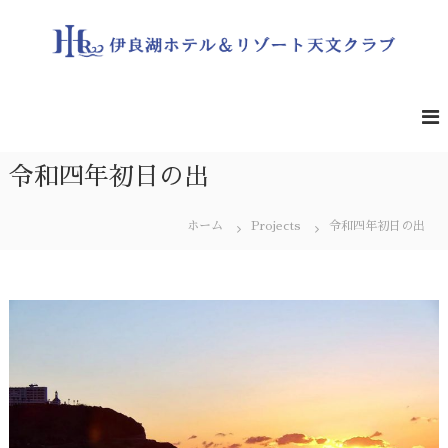
コ
ン
テ
ン
伊
遮
る
ツ
良
も
へ
湖
の
ス
ホ
の
キ
な
テ
令和四年初日の出
ッ
い
ル
プ
夜
＆
空
ホーム
Projects
令和四年初日の出
の
リ
星
ゾ
を
ー
一
緒
ト
に
天
ど
文
う
ぞ
ク
ラ
ブ