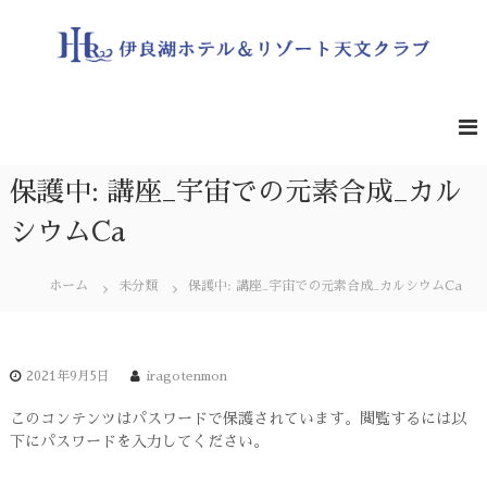
コ
ン
テ
ン
伊
遮
る
ツ
良
も
へ
湖
の
ス
ホ
の
キ
な
テ
保護中: 講座_宇宙での元素合成_カル
ッ
い
ル
プ
夜
シウムCa
＆
空
の
リ
星
ホーム
未分類
保護中: 講座_宇宙での元素合成_カルシウムCa
ゾ
を
ー
一
緒
ト
に
天
ど
2021年9月5日
iragotenmon
文
う
ぞ
ク
このコンテンツはパスワードで保護されています。閲覧するには以
下にパスワードを入力してください。
ラ
ブ