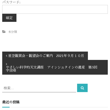
パスワード:
未分類
投
星空観賞会・観望会のご案内 2021年９月１０月
稿
やさしい科学的天文講座 アインシュタインの遺産 第3回
宇宙項
ナ
検
検
ビ
索
索
対
ゲ
象
最近の投稿
: