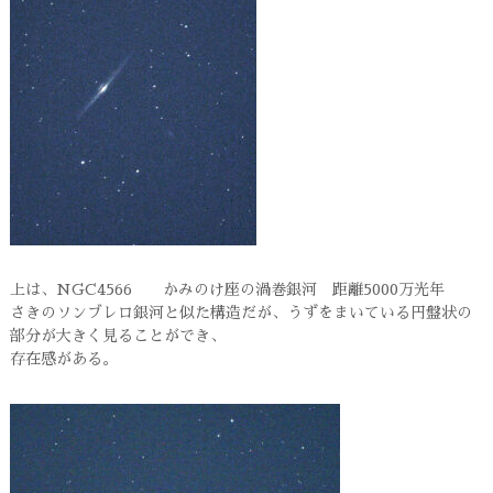
上は、NGC4566 かみのけ座の渦巻銀河 距離5000万光年
さきのソンブレロ銀河と似た構造だが、うずをまいている円盤状の
部分が大きく見ることができ、
存在感がある。