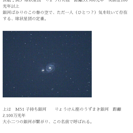
表紙：M3 球状星団 りょうけん座 距離33,900光年 実直径100
光年以上
銀河ばかりのこの春の空で、ただ一人（ひとつ？）気を吐いて存在
する、球状星団の定番。
上は M51 子持ち銀河 りょうけん座のうずまき銀河 距離
2,100万光年
大小二つの銀河が繋がり、この名前で呼ばれる。