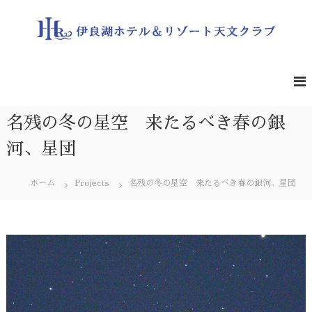
コ
ン
テ
ン
伊
遮
る
ツ
良
も
へ
湖
の
ス
ホ
の
キ
な
テ
名残の冬の星空 来たるべき春の銀
ッ
い
ル
プ
夜
河、星団
＆
空
の
リ
星
ホーム
Projects
名残の冬の星空 来たるべき春の銀河、星団
ゾ
を
ー
一
緒
ト
に
天
ど
文
う
ぞ
ク
ラ
ブ