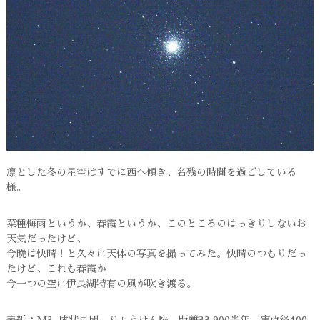
凛とした冬の星空はすでに西へ傾き、名残の時間を過ごしている
様。
菜種梅雨というか、春霞というか、このところのはっきりしないお
天気だったけど、
今晩は快晴！と久々に天体の写真を撮ってみた。快晴のつもりだっ
たけど、これも春霞か
今一つの空に伊良湖特有の風が吹き渡る。