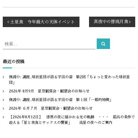
投
真夜中の皆既月食
土星食 今年最大の天体イベント
稿
検
検
索
索
ナ
対
象
最近の投稿
ビ
:
ゲ
保護中: 講座_球状星団が語る宇宙の姿 第2回「ちょっと変わった球状星
団」
ー
2026年 8月9月 星空観賞会・観望会のお知らせ
保護中: 講座_球状星団が語る宇宙の姿 第１回「一般的特徴」
シ
2026年 ６月７月 星空観賞会・観望会のお知らせ
【2026年8月12日】 漆黒の夜に描かれる光の軌跡 ・・・ 最高の条件で
ョ
迎える「星と美食とサックスの饗宴」 流星の夜へのご案内
ン