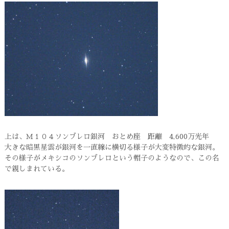
上は、Ｍ１０４ソンブレロ銀河 おとめ座 距離 4,600万光年
大きな暗黒星雲が銀河を一直線に横切る様子が大変特徴的な銀河。
その様子がメキシコのソンブレロという帽子のようなので、この名
で親しまれている。