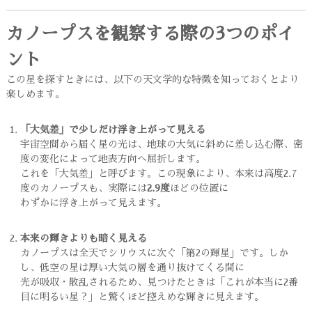
カノープスを観察する際の3つのポイ
ント
この星を探すときには、以下の天文学的な特徴を知っておくとより
楽しめます。
「大気差」で少しだけ浮き上がって見える
宇宙空間から届く星の光は、地球の大気に斜めに差し込む際、密
度の変化によって地表方向へ屈折します。
これを「大気差」と呼びます。この現象により、本来は高度2.7
度のカノープスも、実際には
2.9度
ほどの位置に
わずかに浮き上がって見えます。
本来の輝きよりも暗く見える
カノープスは全天でシリウスに次ぐ「第2の輝星」です。しか
し、低空の星は厚い大気の層を通り抜けてくる間に
光が吸収・散乱されるため、見つけたときは「これが本当に2番
目に明るい星？」と驚くほど控えめな輝きに見えます。