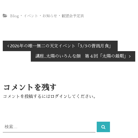
・
・
・
Blog
イベント
お知らせ
観望会予定表
投
2026年の唯一無二の天文イベント「3/3の皆既月食」
講座_太陽のいろんな顔 第４回「太陽の最期」
稿
ナ
コメントを残す
ビ
コメントを投稿するには
ログイン
してください。
ゲ
ー
検
検
シ
索
索
対