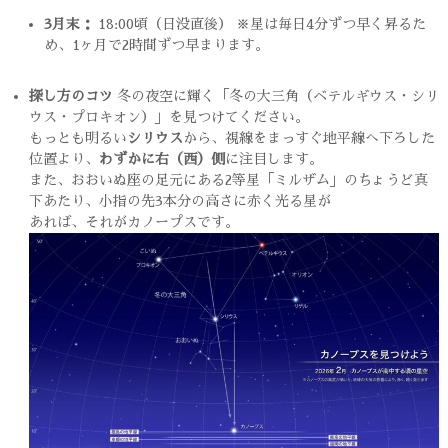
3月末：
18:00頃（日没直後） ※星は毎日4分ずつ早く昇るた
め、1ヶ月で2時間ずつ早まります。
探し方のコツ
冬の夜空に輝く「冬の大三角（ベテルギウス・シリ
ウス・プロキオン）」を見つけてください。
もっとも明るい
シリウス
から、視線をまっすぐ地平線へ下ろした
位置より、
わずかに右（西）側
に注目します。
また、おおいぬ座の足元にある2等星「ミルザム」のちょうど真
下あたり、小指の先3本分の高さに赤く光る星が
あれば、それがカノープスです。