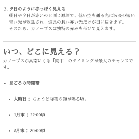
夕日のように赤っぽく見える
朝日や夕日が赤いのと同じ原理で、低い空を通る光は波長の短い
青い光が散乱され、波長の長い赤い光だけが目に届きます。
そのため、カノープスは独特の赤みを帯びて見えます。
いつ、どこに見える？
カノープスが真南にくる「南中」のタイミングが最大のチャンスで
す。
見ごろの時間帯
大晦日：
ちょうど除夜の鐘が鳴る頃。
1月末：
22:00頃
2月末：
20:00頃