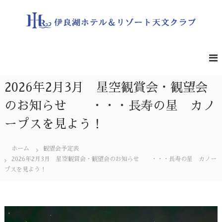
コ
ン
テ
ン
伊
遮
る
ツ
良
も
へ
湖
の
ス
ホ
の
キ
な
テ
2026年2月3月 星空観賞会・観望会
ッ
い
ル
プ
夜
のお知らせ ・・・長寿の星 カノ
＆
空
の
リ
ープスを見よう！
星
ゾ
を
ー
一
ホーム
観望会予定表
緒
ト
2026年2月3月 星空観賞会・観望会のお知らせ ・・・長寿の星 カノー
に
天
ど
プスを見よう！
文
う
ぞ
ク
ラ
ブ