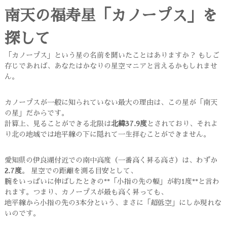
南天の福寿星「カノープス」を
探して
「カノープス」という星の名前を聞いたことはありますか？ もしご
存じであれば、あなたはかなりの星空マニアと言えるかもしれませ
ん。
カノープスが一般に知られていない最大の理由は、この星が「南天
の星」だからです。
計算上、見ることができる北限は
北緯37.9度
とされており、それよ
り北の地域では地平線の下に隠れて一生拝むことができません。
愛知県の伊良湖付近での南中高度（一番高く昇る高さ）は、わずか
2.7度
。 星空での距離を測る目安として、
腕をいっぱいに伸ばしたときの**「小指の先の幅」が約1度**と言わ
れます。つまり、カノープスが最も高く昇っても、
地平線から小指の先の3本分という、まさに「超低空」にしか現れな
いのです。