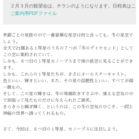
ご案内用PDFファイル
季節ごとの星座の中で一番豪華な星空は何と言っても、冬の星空で
しょう。
全天で21個ある１等星のうちの７つが「冬のダイヤモンド」として
この空に集約されていて、
しかも、８つ目の１等星カノープスまで南の低空に見ることができ
ます。
しかも、これらの１等星たちが、まさにオールスターキャスト。
色といい、輝きといい、また、その星の話題性といい、すべてが超
一級もの。
そして、この星の輝きは、冬の寒風吹きすさぶ中、凍える空気の中
で頑張って見たものだけに与えられたご褒美。
きらきらと瞬ぎ輝く、というのは、この冬の空気の中こそ、一段と
神秘の世界へ誘ってくれるもの。
さて、今回は、８つ目の１等星、カノープスに注目しよう。