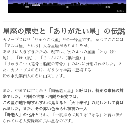
星座の歴史と「ありがたい星」の伝説
カノープスは**「りゅうこつ座」**の一等星です。 かつてここには
「アルゴ座」という巨大な星座がありましたが、
あまりに大きすぎたため、現在は、次の４つの星座「とも（船
尾）」「ほ（帆）」「らしんばん（羅針盤）」
「りゅうこつ（竜骨：船底の背骨）」の4つに分割されました。ま
た、カノープスの名は、ギリシャ神話に登場する
船の水先案内人の名に由来します。
また、中国では古くから「南極老人星」
と呼ばれ、特別な崇拝の対
象でした。 中国の古都・洛陽や長安では、
この星が地平線すれすれに見えると「天下泰平」の兆しとして喜ば
れました。また、その赤い色から七福神の一人
「寿老人」の化身とされ、
「一度拝めば長生きできる」と言い伝え
られている大変縁起の良い星なのです。