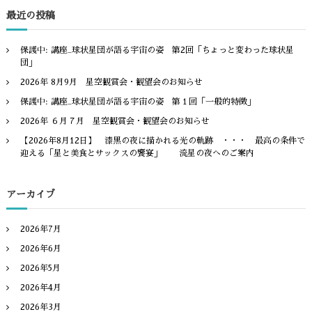
ョ
象
最近の投稿
:
ン
保護中: 講座_球状星団が語る宇宙の姿 第2回「ちょっと変わった球状星
団」
2026年 8月9月 星空観賞会・観望会のお知らせ
保護中: 講座_球状星団が語る宇宙の姿 第１回「一般的特徴」
2026年 ６月７月 星空観賞会・観望会のお知らせ
【2026年8月12日】 漆黒の夜に描かれる光の軌跡 ・・・ 最高の条件で
迎える「星と美食とサックスの饗宴」 流星の夜へのご案内
アーカイブ
2026年7月
2026年6月
2026年5月
2026年4月
2026年3月