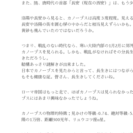
また、隋、唐時代の首都「長安（現在の西安）」は、もう
洛陽や長安から見ると、カノープスは高度３度程度。見える
長安や洛陽の街を囲む塀の中からだと相当見えずらいかも
黄砂も飛んでいたのではないだろうか。
つまり、戦乱のない時代なら、寒い大陸内部の1月2月に郊
カノープスを見られる。しかも、戦乱がなければその分長
きただろうし。
結構あっさり謎解きが出来ました。
日本でカノープスを見たからと言って、長生きにはつながら
もそも健康な証。皆さん、長生きしてくださいね。
ローマ帝国はもっと北で、ほぼカノープスは見られなかっ
プスにはあまり興味なかったでしょうね。
カノープスの物理的特徴：見かけの等級-0.74、絶対等級-5
陽の1万倍、距離300光年、リュウコツ座α星。