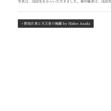
写真は、浅田先生からいただきました。著作権者は、浅田
投
皆既月食と天王星の掩蔽 by Hideo Asada
稿
ナ
ビ
ゲ
ー
シ
ョ