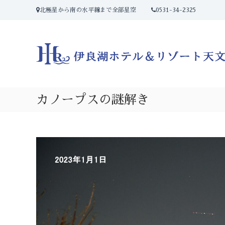
コ
北極星から南の水平線まで全部星空
0531-34-2325
ン
テ
ン
ツ
へ
ス
キ
ッ
カノープスの謎解き
プ