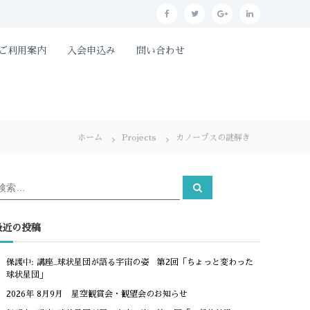
f
t
g
l
a
w
o
i
とご利用案内
入会申込み
問い合わせ
c
i
o
n
e
t
g
k
b
t
l
e
o
e
e
d
ホーム
Projects
o
カノープスの謎解き
r
p
i
k
l
n
u
検
検
索
索
s
対
象
最近の投稿
保護中: 講座_球状星団が語る宇宙の姿 第2回「ちょっと変わった
球状星団」
2026年 8月9月 星空観賞会・観望会のお知らせ