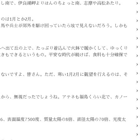
少し南で、伊良湖岬よりほんのちょっと南、志摩や高松あたり。
のは1月とか2月。
。馬や兵士が郊外を駆け回っていたら埃で見えないだろう。しかも
外へ出て丘の上で、たっぷり着込んで火鉢で暖かくして、ゆっくり
生きもできるというもの。平安な時代が続けば、食料も十分確保で
ないですよ、皆さん。ただ、寒い1月2月に観望を行えるのは、そ
たから、無視だったでしょうね。アテネも福島くらい北で、カノー
.6、表面温度7500度、質量太陽の8倍、直径太陽の70倍、光度太