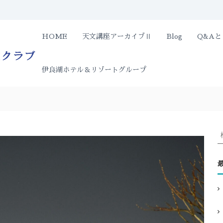
伊
HOME
天文講座アーカイブⅡ
Blog
Q&A
遮
る
良
も
湖
の
伊良湖ホテル＆リゾートグループ
ホ
の
テ
な
ル
い
＆
夜
リ
空
の
ゾ
星
ー
を
ト
一
天
:
緒
文
に
ク
ど
ラ
う
ぞ
ブ