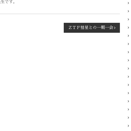
先生です。
ＺＴＦ彗星との一期一会